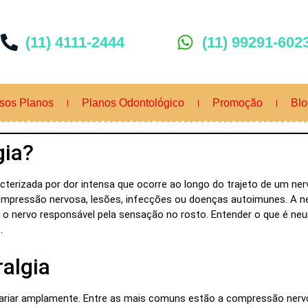
(11) 4111-2444
(11) 99291-602
sos Planos
Planos Odontológico
Promoção
Blo
gia?
cterizada por dor intensa que ocorre ao longo do trajeto de um ne
 compressão nervosa, lesões, infecções ou doenças autoimunes. A 
a o nervo responsável pela sensação no rosto. Entender o que é neu
.
algia
ariar amplamente. Entre as mais comuns estão a compressão nervo