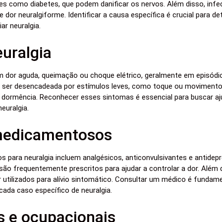
es como diabetes, que podem danificar os nervos. Além disso, in
dor neuralgiforme. Identificar a causa específica é crucial para 
ar neuralgia.
uralgia
em dor aguda, queimação ou choque elétrico, geralmente em episód
e ser desencadeada por estímulos leves, como toque ou movimento
ormência. Reconhecer esses sintomas é essencial para buscar aju
neuralgia.
medicamentosos
para neuralgia incluem analgésicos, anticonvulsivantes e antide
ão frequentemente prescritos para ajudar a controlar a dor. Além d
tilizados para alívio sintomático. Consultar um médico é fundame
ada caso específico de neuralgia.
as e ocupacionais