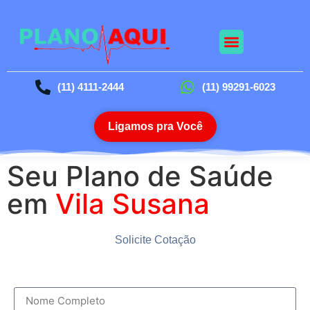
Nossos Planos
Planos Odontológico
Blog da Saúde
(11) 4111-2444
(11) 99291-6023
Ligamos pra Você
Seu Plano de Saúde
em
Vila Susana
Solicite Cotação