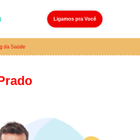
3
Ligamos pra Você
g da Saúde
 Prado