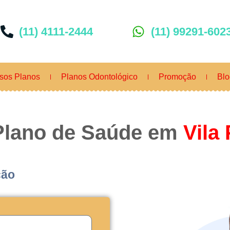
(11) 4111-2444
(11) 99291-602
sos Planos
Planos Odontológico
Promoção
Blo
Plano de Saúde em
Vila
ção