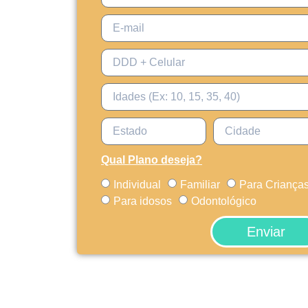
Qual Plano deseja?
Individual
Familiar
Para Criança
Para idosos
Odontológico
Enviar