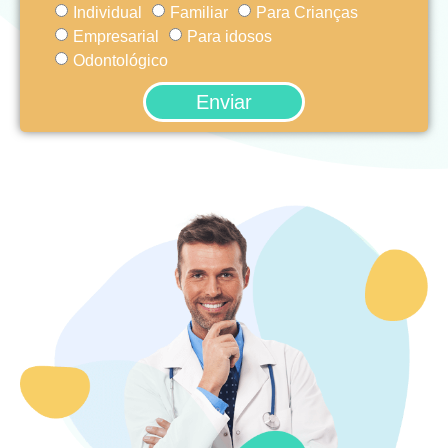
Individual
Familiar
Para Crianças
Empresarial
Para idosos
Odontológico
Enviar