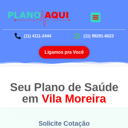
Nossos Planos
Planos Odontológico
Blog da Saúde
(11) 4111-2444
(11) 99291-6023
Ligamos pra Você
Seu Plano de Saúde
em
Vila Moreira
Solicite Cotação