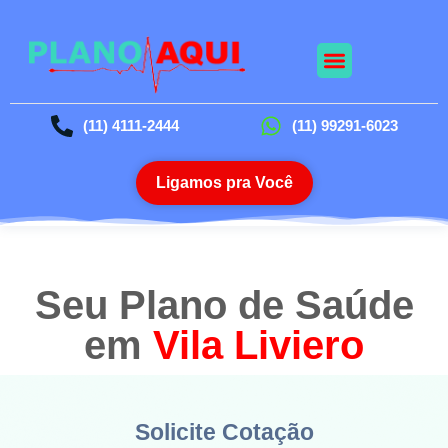
Nossos Planos
Planos Odontológico
Blog da Saúde
(11) 4111-2444
(11) 99291-6023
Ligamos pra Você
Seu Plano de Saúde
em
Vila Liviero
Solicite Cotação