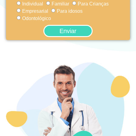
Individual
Familiar
Para Crianças
Empresarial
Para idosos
Odontológico
Enviar