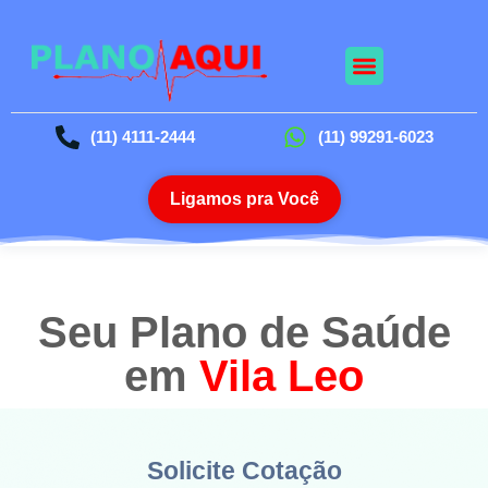
Nossos Planos
Planos Odontológico
Blog da Saúde
(11) 4111-2444
(11) 99291-6023
Ligamos pra Você
Seu Plano de Saúde
em
Vila Leo
Solicite Cotação