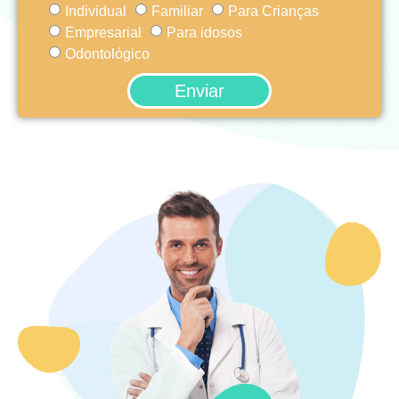
Individual
Familiar
Para Crianças
Empresarial
Para idosos
Odontológico
Enviar