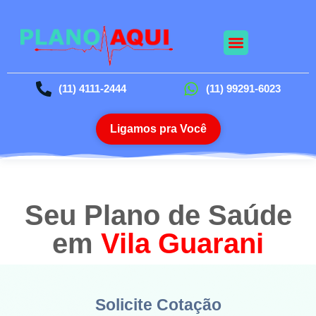
Nossos Planos
Planos Odontológico
Blog da Saúde
(11) 4111-2444
(11) 99291-6023
Ligamos pra Você
Seu Plano de Saúde
em
Vila Guarani
Solicite Cotação