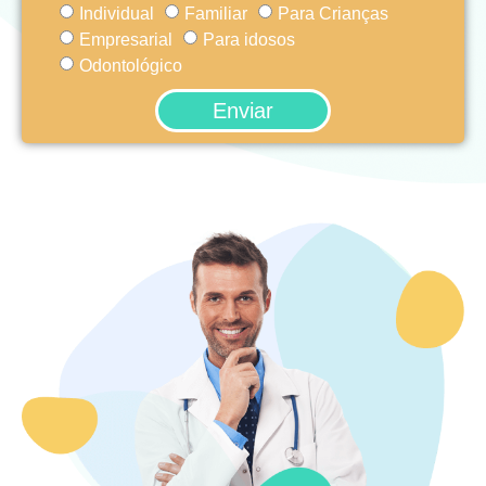
Individual
Familiar
Para Crianças
Empresarial
Para idosos
Odontológico
Enviar