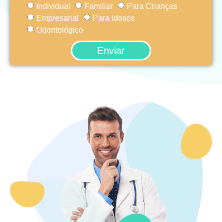
Individual
Familiar
Para Crianças
Empresarial
Para idosos
Odontológico
Enviar