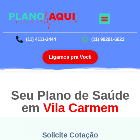
Nossos Planos
Planos Odontológico
Blog da Saúde
(11) 4111-2444
(11) 99291-6023
Ligamos pra Você
Seu Plano de Saúde
em
Vila Carmem
Solicite Cotação