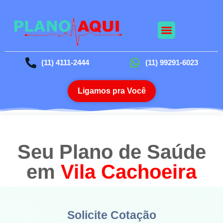
Nossos Planos
Planos Odontológico
Blog da Saúde
(11) 4111-2444
(11) 99291-6023
Ligamos pra Você
Seu Plano de Saúde
em
Vila Cachoeira
Solicite Cotação