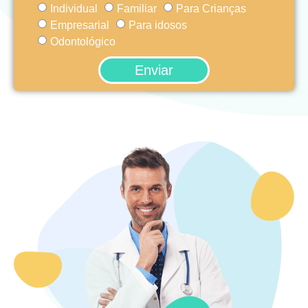
Individual
Familiar
Para Crianças
Empresarial
Para idosos
Odontológico
Enviar