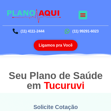
Nossos Planos
Planos Odontológico
Blog da Saúde
(11) 4111-2444
(11) 99291-6023
Ligamos pra Você
Seu Plano de Saúde
em
Tucuruvi
Solicite Cotação