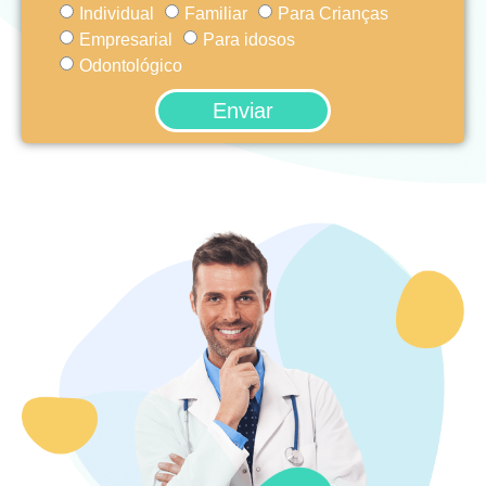
Individual
Familiar
Para Crianças
Empresarial
Para idosos
Odontológico
Enviar