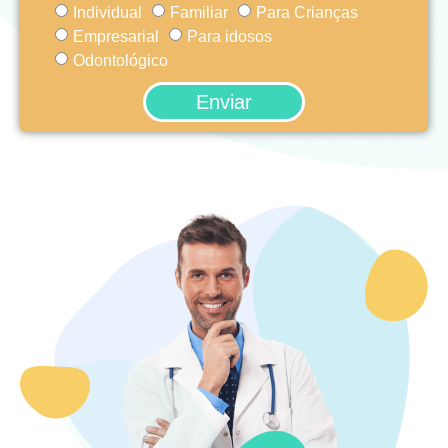
Individual
Familiar
Para Crianças
Empresarial
Para idosos
Odontológico
Enviar