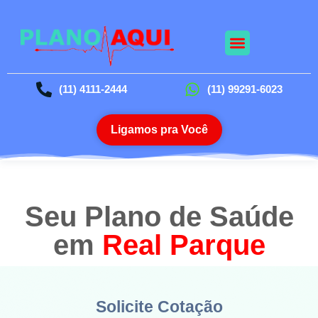
Nossos Planos
Planos Odontológico
Blog da Saúde
(11) 4111-2444
(11) 99291-6023
Ligamos pra Você
Seu Plano de Saúde
em
Real Parque
Solicite Cotação