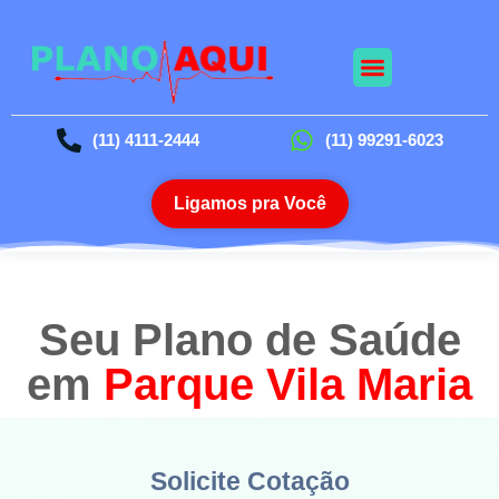
Nossos Planos
Planos Odontológico
Blog da Saúde
(11) 4111-2444
(11) 99291-6023
Ligamos pra Você
Seu Plano de Saúde
em
Parque Vila Maria
Solicite Cotação