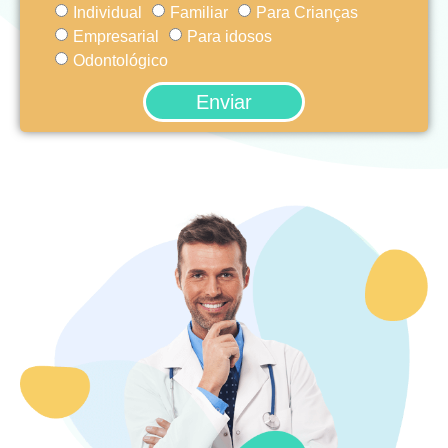
Individual
Familiar
Para Crianças
Empresarial
Para idosos
Odontológico
Enviar