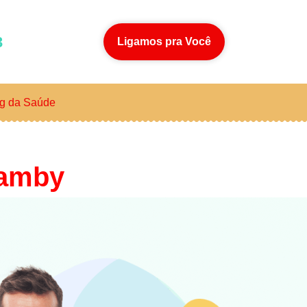
3
Ligamos pra Você
g da Saúde
amby