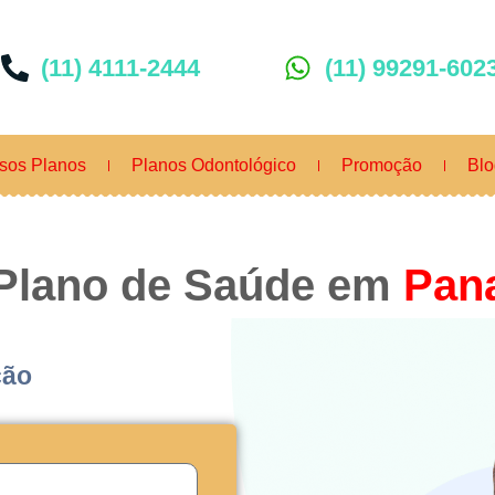
(11) 4111-2444
(11) 99291-602
sos Planos
Planos Odontológico
Promoção
Blo
Plano de Saúde em
Pan
ção