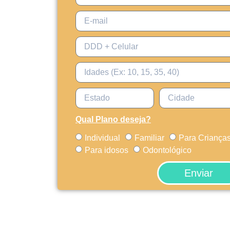
Qual Plano deseja?
Individual
Familiar
Para Criança
Para idosos
Odontológico
Enviar