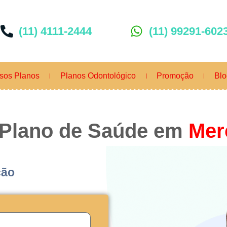
(11) 4111-2444
(11) 99291-602
sos Planos
Planos Odontológico
Promoção
Blo
 Plano de Saúde em
Mer
ção