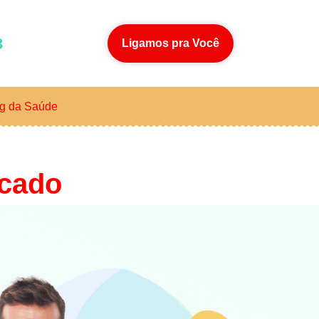
3
Ligamos pra Você
g da Saúde
cado