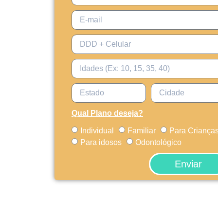
Qual Plano deseja?
Individual
Familiar
Para Criança
Para idosos
Odontológico
Enviar