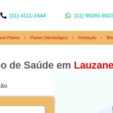
(11) 4111-2444
(11) 99291-602
sos Planos
Planos Odontológico
Promoção
Blo
no de Saúde em
Lauzane
ção