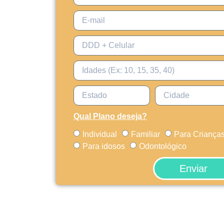
Qual Plano deseja?
Individual
Familiar
Para Criança
Para idosos
Odontológico
Enviar