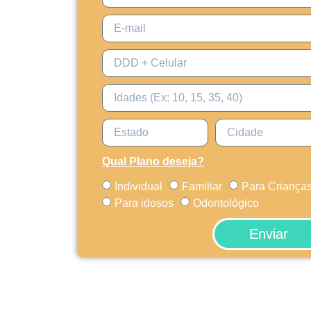
Qual Plano deseja?
Individual
Familiar
Para Criança
Para idosos
Odontológico
Enviar