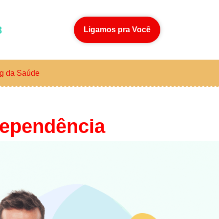
3
Ligamos pra Você
g da Saúde
dependência