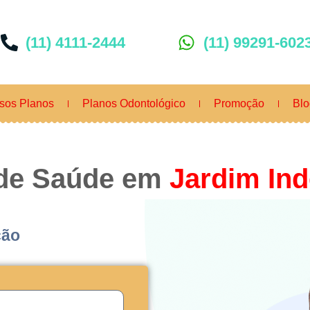
(11) 4111-2444
(11) 99291-602
sos Planos
Planos Odontológico
Promoção
Blo
 de Saúde em
Jardim In
ção