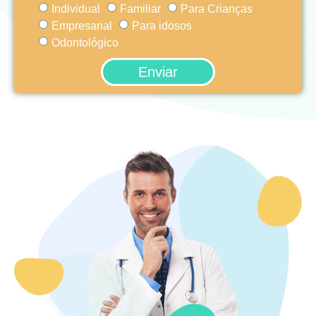
Individual
Familiar
Para Crianças
Empresarial
Para idosos
Odontológico
Enviar