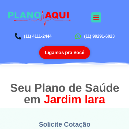
Nossos Planos
Planos Odontológico
Blog da Saúde
(11) 4111-2444
(11) 99291-6023
Ligamos pra Você
Seu Plano de Saúde
em
Jardim Iara
Solicite Cotação