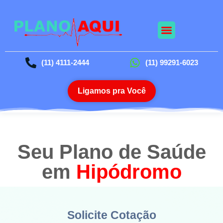
Nossos Planos
Planos Odontológico
Blog da Saúde
(11) 4111-2444
(11) 99291-6023
Ligamos pra Você
Seu Plano de Saúde
em
Hipódromo
Solicite Cotação