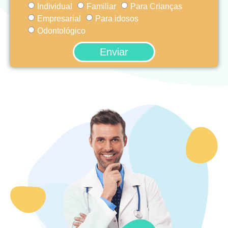
Individual
Familiar
Para Crianças
Empresarial
Para idosos
Odontológico
Enviar