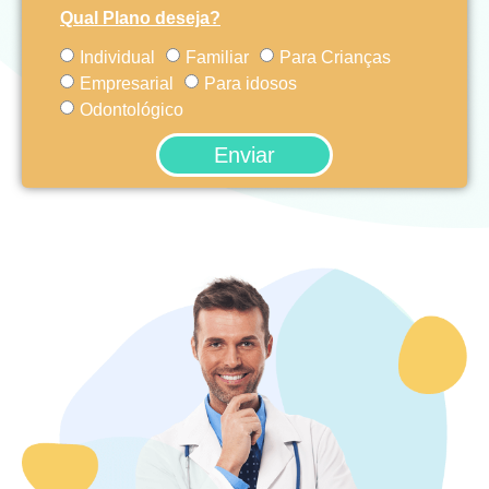
Qual Plano deseja?
Individual
Familiar
Para Crianças
Empresarial
Para idosos
Odontológico
Enviar