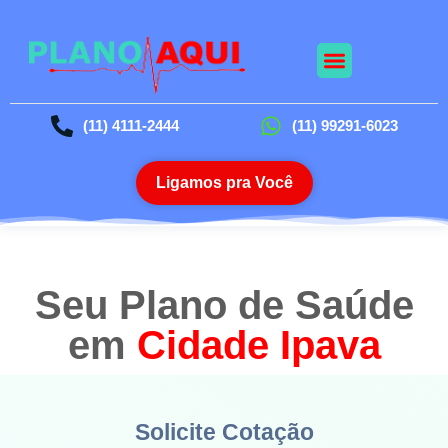
Nossos Planos
Planos Odontológico
Blog da Saúde
(11) 4111-2444
(11) 99291-6023
Ligamos pra Você
Seu Plano de Saúde
em
Cidade Ipava
Solicite Cotação