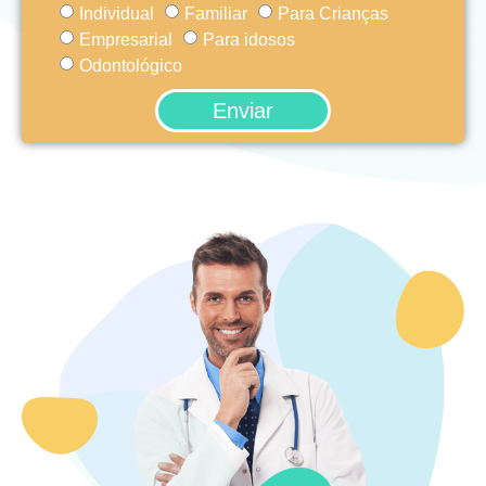
Individual
Familiar
Para Crianças
Empresarial
Para idosos
Odontológico
Enviar