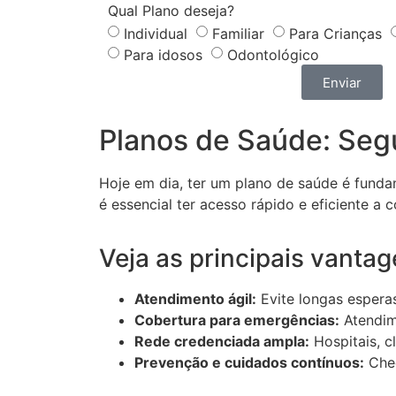
Qual Plano deseja?
Individual
Familiar
Para Crianças
Para idosos
Odontológico
Enviar
Planos de Saúde: Seg
Hoje em dia, ter um plano de saúde é funda
é essencial ter acesso rápido e eficiente a
Veja as principais vant
Atendimento ágil:
Evite longas esperas
Cobertura para emergências:
Atendime
Rede credenciada ampla:
Hospitais, cl
Prevenção e cuidados contínuos:
Chec