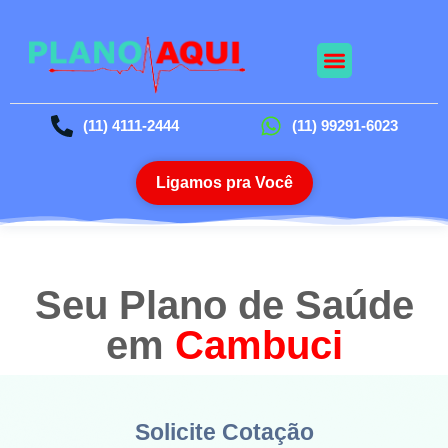
Nossos Planos
Planos Odontológico
Blog da Saúde
(11) 4111-2444
(11) 99291-6023
Ligamos pra Você
Seu Plano de Saúde
em
Cambuci
Solicite Cotação