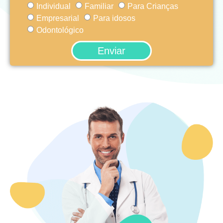
Individual
Familiar
Para Crianças
Empresarial
Para idosos
Odontológico
Enviar