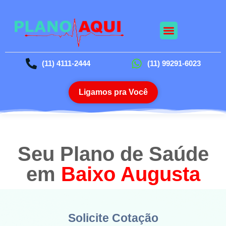
Nossos Planos
Planos Odontológico
Blog da Saúde
(11) 4111-2444
(11) 99291-6023
Ligamos pra Você
Seu Plano de Saúde
em
Baixo Augusta
Solicite Cotação