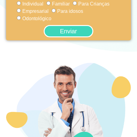
Individual
Familiar
Para Crianças
Empresarial
Para idosos
Odontológico
Enviar