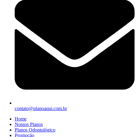
contato@planoaqui.com.br
Home
Nossos Planos
Planos Odontológico
Promoção