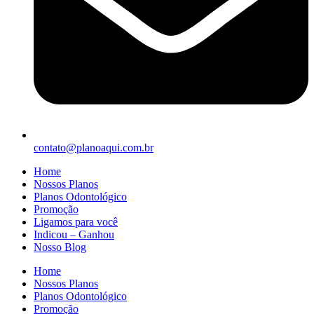
contato@planoaqui.com.br
Home
Nossos Planos
Planos Odontológico
Promoção
Ligamos para você
Indicou – Ganhou
Nosso Blog
Home
Nossos Planos
Planos Odontológico
Promoção