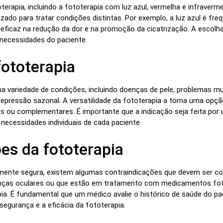
terapia, incluindo a fototerapia com luz azul, vermelha e infraverm
lizado para tratar condições distintas. Por exemplo, a luz azul é fre
 eficaz na redução da dor e na promoção da cicatrização. A escolh
 necessidades do paciente.
fototerapia
uma variedade de condições, incluindo doenças de pele, problemas 
epressão sazonal. A versatilidade da fototerapia a torna uma opçã
 ou complementares. É importante que a indicação seja feita por 
s necessidades individuais de cada paciente.
es da fototerapia
lmente segura, existem algumas contraindicações que devem ser c
oenças oculares ou que estão em tratamento com medicamentos fot
ia. É fundamental que um médico avalie o histórico de saúde do pac
segurança e a eficácia da fototerapia.