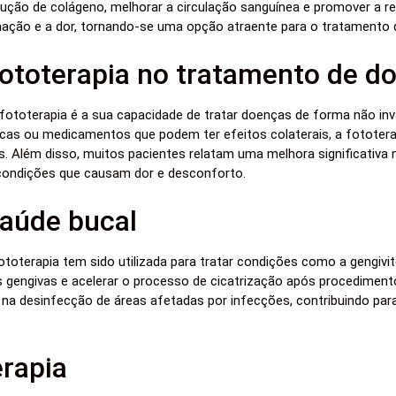
ção de colágeno, melhorar a circulação sanguínea e promover a reg
lamação e a dor, tornando-se uma opção atraente para o tratamento
fototerapia no tratamento de d
fototerapia é a sua capacidade de tratar doenças de forma não invas
gicas ou medicamentos que podem ter efeitos colaterais, a fototera
 Além disso, muitos pacientes relatam uma melhora significativa n
condições que causam dor e desconforto.
saúde bucal
toterapia tem sido utilizada para tratar condições como a gengivite
as gengivas e acelerar o processo de cicatrização após procediment
 na desinfecção de áreas afetadas por infecções, contribuindo pa
erapia