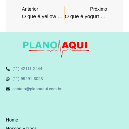
Anterior
Próximo
O que é yellow nail syndrome (síndrome das unhas amarelas)?
O que é yogurt (iogurte)?
(11) 42111-2444
(11) 99291-6023
contato@planoaqui.com.br
Home
Nossos Planos