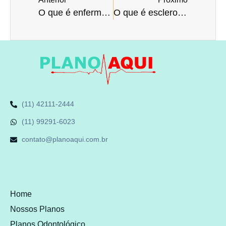
O que é enfermaria?
O que é esclerose múltipla?
(11) 42111-2444
(11) 99291-6023
contato@planoaqui.com.br
Home
Nossos Planos
Planos Odontológico