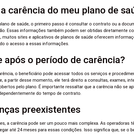
 a carência do meu plano de sa
u plano de saúde, o primeiro passo é consultar o contrato ou a doc
o. Essas informações também podem ser obtidas diretamente com
o, muitos sites e aplicativos de planos de saúde oferecem informa
ando o acesso a essas informações.
 após o período de carência?
rência, o beneficiário pode acessar todos os serviços e procedime
ue, a partir desse momento, ele terá direito a consultas, exames, 
obertos pelo plano. É importante ressaltar que a carência não se a
ndependentemente do tempo de contrato.
nças preexistentes
es, a carência pode ser um pouco mais complexa. As operadoras tê
gar até 24 meses para essas condições. Isso significa que, se o be