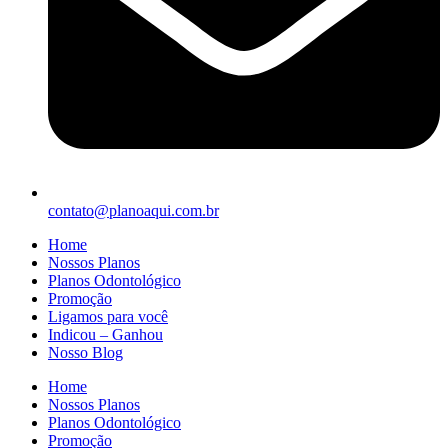
contato@planoaqui.com.br
Home
Nossos Planos
Planos Odontológico
Promoção
Ligamos para você
Indicou – Ganhou
Nosso Blog
Home
Nossos Planos
Planos Odontológico
Promoção