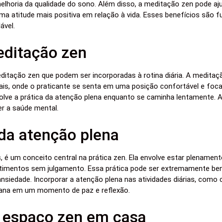
lhoria da qualidade do sono. Além disso, a meditação zen pode aj
ma atitude mais positiva em relação à vida. Esses benefícios são
ável.
editação zen
editação zen que podem ser incorporadas à rotina diária. A medita
ais, onde o praticante se senta em uma posição confortável e foca 
lve a prática da atenção plena enquanto se caminha lentamente. 
r a saúde mental.
da atenção plena
, é um conceito central na prática zen. Ela envolve estar plename
mentos sem julgamento. Essa prática pode ser extremamente bené
 ansiedade. Incorporar a atenção plena nas atividades diárias, com
diana em um momento de paz e reflexão.
 espaço zen em casa