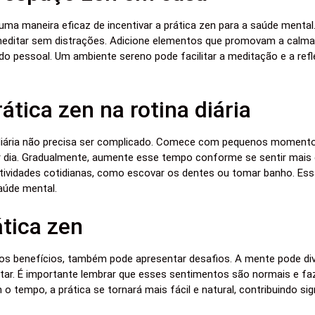
ma maneira eficaz de incentivar a prática zen para a saúde mental. 
editar sem distrações. Adicione elementos que promovam a calma,
do pessoal. Um ambiente sereno pode facilitar a meditação e a refl
ática zen na rotina diária
na diária não precisa ser complicado. Comece com pequenos momen
 dia. Gradualmente, aumente esse tempo conforme se sentir mais c
atividades cotidianas, como escovar os dentes ou tomar banho. 
aúde mental.
ática zen
tos benefícios, também pode apresentar desafios. A mente pode di
itar. É importante lembrar que esses sentimentos são normais e f
o tempo, a prática se tornará mais fácil e natural, contribuindo si