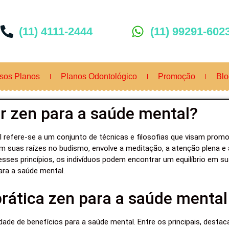
(11) 4111-2444
(11) 99291-602
sos Planos
Planos Odontológico
Promoção
Blo
ar zen para a saúde mental?
l refere-se a um conjunto de técnicas e filosofias que visam prom
tem suas raízes no budismo, envolve a meditação, a atenção plena 
r esses princípios, os indivíduos podem encontrar um equilíbrio em s
ara a saúde mental.
prática zen para a saúde mental
dade de benefícios para a saúde mental. Entre os principais, desta