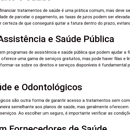
ra financiar tratamentos de saúde é uma prática comum, mas deve s
lidade de parcelar o pagamento, as taxas de juros podem ser elevad
r certeza de que conseguirá quitar a fatura dentro do prazo, evitan
ssistência e Saúde Pública
em programas de assistência e saúde pública que podem ajudar a f
oferece uma gama de serviços gratuitos, mas pode haver filas e l
ormar-se sobre os direitos e serviços disponíveis é fundamental 
úde e Odontológicos
gicos são outra forma de garantir acesso a tratamentos sem comp
eira semelhante aos planos de saúde, mas geralmente oferecem m
erviços. Ao escolher um seguro, é importante verificar as condiçõe
m Fornecedores de Saúde