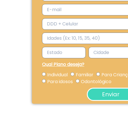
Qual Plano deseja?
Individual
Familiar
Para Crian
Para idosos
Odontológico
Enviar