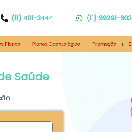
(11) 4111-2444
(11) 99291-602
os Planos
Planos Odontológico
Promoção
B
 de Saúde
ção