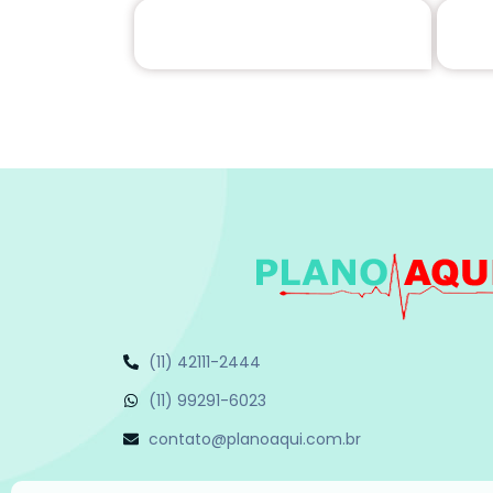
(11) 42111-2444
(11) 99291-6023
contato@planoaqui.com.br