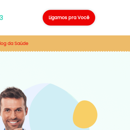
3
Ligamos pra Você
log da Saúde